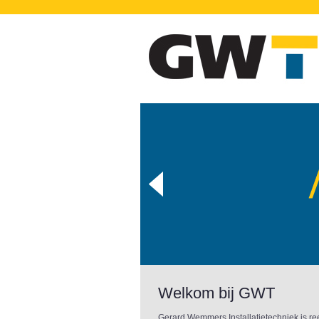
Welkom bij GWT
Gerard Wemmers Installatietechniek is ree