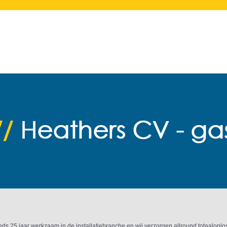
ds 25 jaar werkzaam in de installatiebranche en wij verzorgen allround totaaloplos