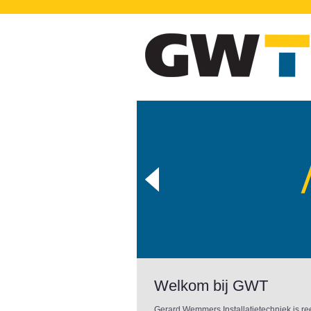
Welkom bij GWT
Gerard Wemmers Installatietechniek is ree