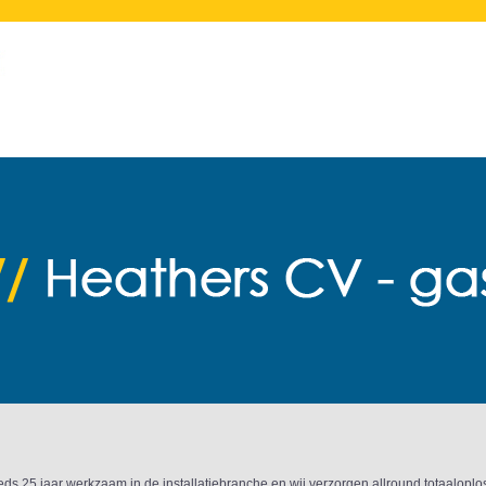
ds 25 jaar werkzaam in de installatiebranche en wij verzorgen allround totaaloplos