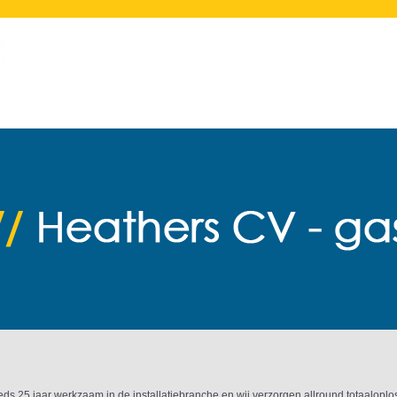
ds 25 jaar werkzaam in de installatiebranche en wij verzorgen allround totaaloplos