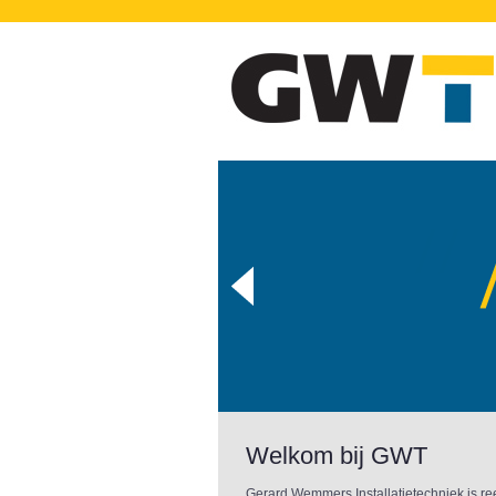
Welkom bij GWT
Gerard Wemmers Installatietechniek is ree