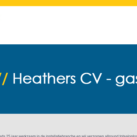
ds 25 jaar werkzaam in de installatiebranche en wij verzorgen allround totaaloplos