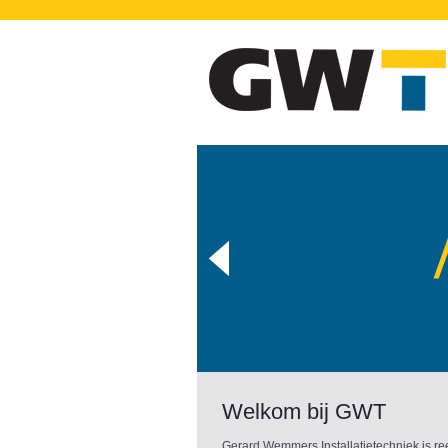
Welkom bij GWT
Gerard Wemmers Installatietechniek is ree